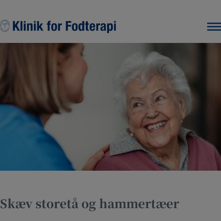
Hop
til
indholdet
Skæv storetå og hammertæer