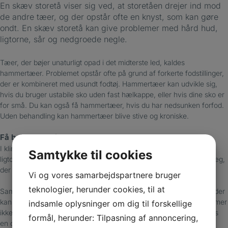
En skæv storetå viser sig ved, at storetåen drejer ind mod
de andre tæer, og der opstår ofte en knyst, som kan gøre
ondt. En skæv storetå kan give problemer med hård hud,
ligtorne, sår og nedgroede negle.
Tæer, der bøjer unaturligt opad i det midterste led, kaldes
hammertæer. Problemet opstår ofte på grund af forkerte fodstillinger,
der er kombineret med usundt fodtøj. Hammertæer kan udvikle sig,
hvis du bruger ustabile sko uden fast hælkappe, eller hvis dine sko er
for små. Du kan også få hammertæer, hvis du har nedsunken forfod.
Uden behandling kan hammertæer blive stive og kroniske.
Få behandlet dine gener
I klinikken kan vi behandle de gener, du oplever med hård hud,
Samtykke til cookies
ligtorne og negleproblemer. Vi fremstiller også aflastninger og indlæg,
der hjælper med at rette tæerne ud, hvis de stadig er mobile.
Vi og vores samarbejdspartnere bruger
teknologier, herunder cookies, til at
Samtidig vejleder vi dig i fodøvelser og hvordan du vælger fodtøj, der
kan forebygge, at dine problemer udvikler sig. Hvis dine fodproblemer
indsamle oplysninger om dig til forskellige
ikke vil forsvinde eller dine hammertæer er stive, kan operation hos
formål, herunder: Tilpasning af annoncering,
en ortopædkirurg blive nødvendig.