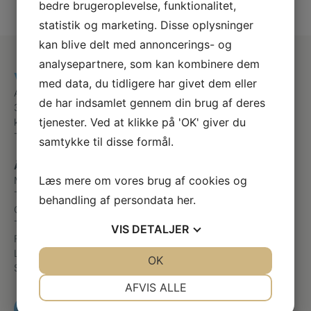
bedre brugeroplevelse, funktionalitet,
statistik og marketing. Disse oplysninger
kan blive delt med annoncerings- og
analysepartnere, som kan kombinere dem
Victorias fodterapi
med data, du tidligere har givet dem eller
Anemonevej 30
de har indsamlet gennem din brug af deres
3650 Ølstykke
tjenester. Ved at klikke på 'OK' giver du
kontakt@victoriasfodterapi.dk
Telefon
+45 22358305
samtykke til disse formål.
Åbningstider
Læs mere om vores brug af cookies og
Mandag
09:00 – 18:00
Tirsdag
08:00 – 17:00
behandling af persondata
her
.
Onsdag
08:00 – 16:00
Torsdag
Hjemmebehandlinger
VIS
DETALJER
Fredag
08:00 – 14:00
Lørdag
Lukket
JA
NEJ
OK
JA
NEJ
Søndag
Lukket
NØDVENDIGE
PRÆFERENCER
AFVIS ALLE
JA
NEJ
JA
NEJ
RING OG BESTIL TID