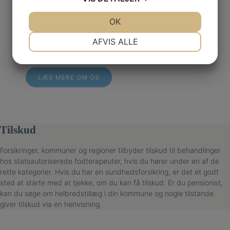
år.
JA
NEJ
OK
JA
NEJ
Hos os har vi god tid til at komme godt omkring
NØDVENDIGE
PRÆFERENCER
fodproblemer og årsagerne til dem, mens du sidder i
AFVIS ALLE
stolen.
JA
NEJ
JA
NEJ
MARKETING
STATISTIK
LÆS MERE OM OS
Tilskud
Forsikringer, kommuner og regioner tilbyder tilskud til behandlinger
hos statsautoriserede fodterapeuter, hvis du hører under en af de
rette kategorier. Hvis du har en sundhedsforsikring, er det et godt
sted at starte med at tjekke, om du kan få tilskud. Er du pensionist,
kan du søge om helbredstillæg i din kommune og nogle tilstande
giver tilskud via en henvisning.