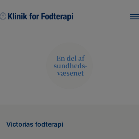
Hop
til
indholdet
Victorias fodterapi