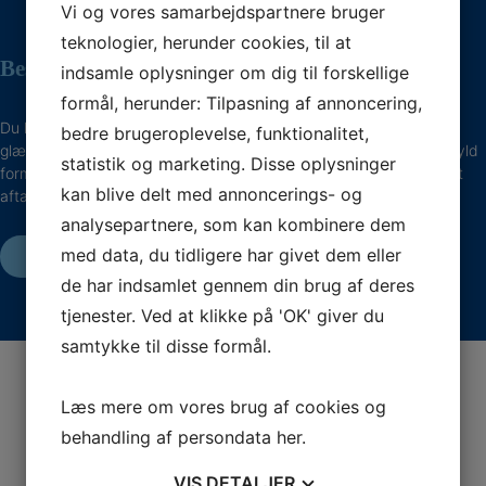
Vi og vores samarbejdspartnere bruger
teknologier, herunder cookies, til at
Bestil et gavekort til behandling
indsamle oplysninger om dig til forskellige
formål, herunder: Tilpasning af annoncering,
Du kan bestille et gavekort til en behandling i klinikken, hvis du vil
bedre brugeroplevelse, funktionalitet,
glæde en, du kender, med bedre fodsundhed og livskvalitet. Udfyld
statistik og marketing. Disse oplysninger
formularen med dine oplysninger, og vi vender tilbage til dig for at
kan blive delt med annoncerings- og
aftale mere om gavekortet.
analysepartnere, som kan kombinere dem
med data, du tidligere har givet dem eller
BESTIL GAVEKORT
de har indsamlet gennem din brug af deres
tjenester. Ved at klikke på 'OK' giver du
samtykke til disse formål.
Læs mere om vores brug af cookies og
Vi giver os tid til dig
behandling af persondata
her
.
Vi kerer os om din fodsundhed og gør os umage med
at møde dig, hvor du er, uanset om du er 14 eller 84
VIS
DETALJER